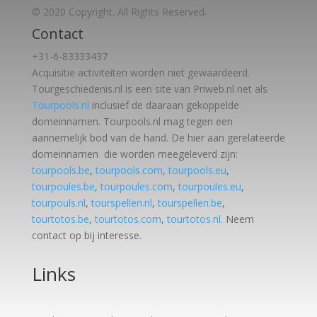
© 2020 Copyright. All Rights Reserved.
Contact
+31-6-83333437
Acquisitie activiteiten worden
niet gewaardeerd.
Tourgeschiedenis.nl is een site van Priweb.nl net als
Tourpools.nl
inclusief de daaraan gekoppelde
domeinnamen. Tourpools.nl mag tegen een
aannemelijk bod van de hand. De hier aan gerelateerde
domeinnamen die worden meegeleverd zijn:
tourpools.be
,
tourpools.com
,
tourpools.eu
,
tourpoules.be
,
tourpoules.com
,
tourpoules.eu
,
tourpouls.nl
,
tourspellen.nl
,
tourspellen.be
,
tourtotos.be
,
tourtotos.com
,
tourtotos.nl.
Neem
contact op bij interesse.
Links