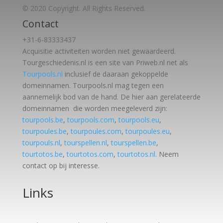
© 2020 Copyright. All Rights Reserved.
Contact
+31-6-83333437
Acquisitie activiteiten worden
niet gewaardeerd.
Tourgeschiedenis.nl is een site van Priweb.nl net als
Tourpools.nl
inclusief de daaraan gekoppelde
domeinnamen. Tourpools.nl mag tegen een
aannemelijk bod van de hand. De hier aan gerelateerde
domeinnamen die worden meegeleverd zijn:
tourpools.be
,
tourpools.com
,
tourpools.eu
,
tourpoules.be
,
tourpoules.com
,
tourpoules.eu
,
tourpouls.nl
,
tourspellen.nl
,
tourspellen.be
,
tourtotos.be
,
tourtotos.com
,
tourtotos.nl.
Neem
contact op bij interesse.
Links