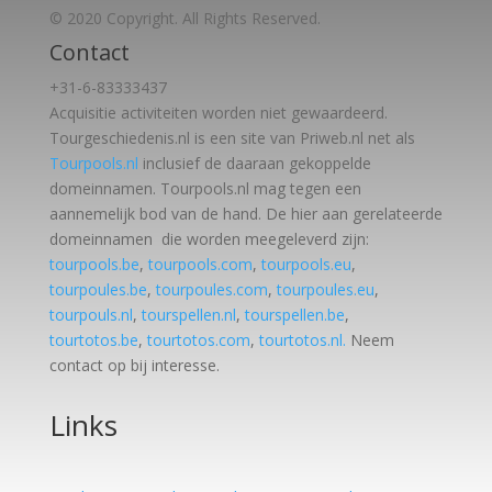
© 2020 Copyright. All Rights Reserved.
Contact
+31-6-83333437
Acquisitie activiteiten worden
niet gewaardeerd.
Tourgeschiedenis.nl is een site van Priweb.nl net als
Tourpools.nl
inclusief de daaraan gekoppelde
domeinnamen. Tourpools.nl mag tegen een
aannemelijk bod van de hand. De hier aan gerelateerde
domeinnamen die worden meegeleverd zijn:
tourpools.be
,
tourpools.com
,
tourpools.eu
,
tourpoules.be
,
tourpoules.com
,
tourpoules.eu
,
tourpouls.nl
,
tourspellen.nl
,
tourspellen.be
,
tourtotos.be
,
tourtotos.com
,
tourtotos.nl.
Neem
contact op bij interesse.
Links