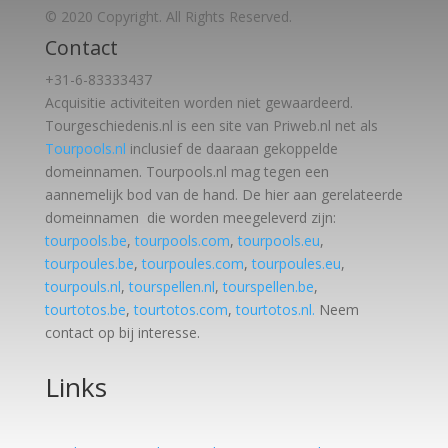
© 2020 Copyright. All Rights Reserved.
Contact
+31-6-83333437
Acquisitie activiteiten worden
niet gewaardeerd.
Tourgeschiedenis.nl is een site van Priweb.nl net als
Tourpools.nl
inclusief de daaraan gekoppelde
domeinnamen. Tourpools.nl mag tegen een
aannemelijk bod van de hand. De hier aan gerelateerde
domeinnamen die worden meegeleverd zijn:
tourpools.be
,
tourpools.com
,
tourpools.eu
,
tourpoules.be
,
tourpoules.com
,
tourpoules.eu
,
tourpouls.nl
,
tourspellen.nl
,
tourspellen.be
,
tourtotos.be
,
tourtotos.com
,
tourtotos.nl.
Neem
contact op bij interesse.
Links