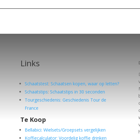
Links
Schaatstest
:
Schaatsen kopen, waar op letten?
Schaatstips
:
Schaatstips in 30 seconden
Tourgeschiedenis: Geschiedenis Tour de
France
Te Koop
e
Bellabici: Wielsets/Groepsets vergelijken
Koffiecalculator: Voordelig koffie drinken