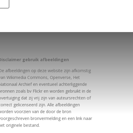
Disclaimer gebruik afbeeldingen
De afbeeldingen op deze website zijn afkomstig
van Wikimedia Commons, Openverse, Het
Nationaal Archief en eventueel achterliggende
bronnen zoals bv Flickr en worden gebruikt in de
overtuiging dat zij vrij zijn van auteursrechten of
correct gelicenseerd zijn. Alle afbeeldingen
worden voorzien van de door de bron
voorgeschreven bronvermelding en een link naar
het originele bestand.