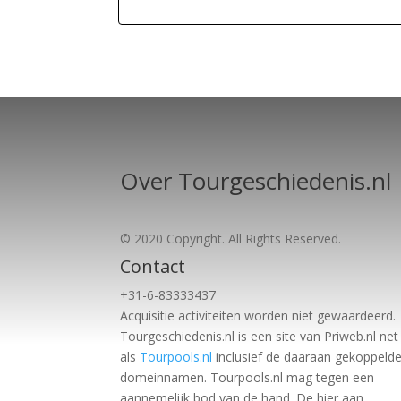
Over Tourgeschiedenis.nl
© 2020 Copyright. All Rights Reserved.
Contact
+31-6-83333437
Acquisitie activiteiten worden
niet gewaardeerd.
Tourgeschiedenis.nl is een site van Priweb.nl net
als
Tourpools.nl
inclusief de daaraan gekoppeld
domeinnamen. Tourpools.nl mag tegen een
aannemelijk bod van de hand. De hier aan