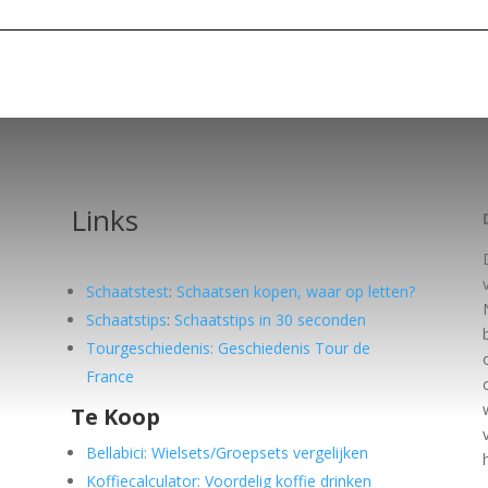
Links
Schaatstest
:
Schaatsen kopen, waar op letten?
Schaatstips
:
Schaatstips in 30 seconden
Tourgeschiedenis: Geschiedenis Tour de
France
Te Koop
e
Bellabici: Wielsets/Groepsets vergelijken
Koffiecalculator: Voordelig koffie drinken