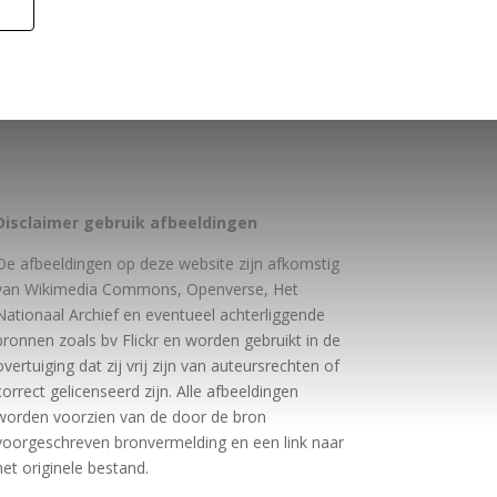
Disclaimer gebruik afbeeldingen
De afbeeldingen op deze website zijn afkomstig
van Wikimedia Commons, Openverse, Het
Nationaal Archief en eventueel achterliggende
bronnen zoals bv Flickr en worden gebruikt in de
overtuiging dat zij vrij zijn van auteursrechten of
correct gelicenseerd zijn. Alle afbeeldingen
worden voorzien van de door de bron
voorgeschreven bronvermelding en een link naar
het originele bestand.