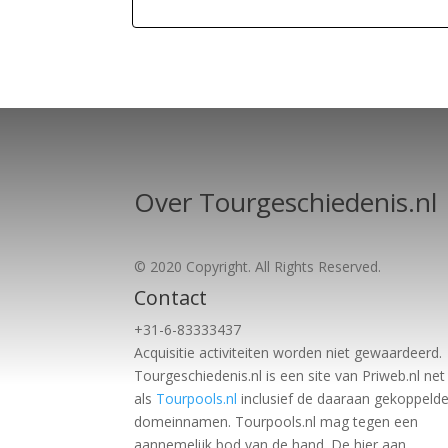
Over Tourgeschiedenis.nl
© 2020 Copyright. All Rights Reserved.
Contact
+31-6-83333437
Acquisitie activiteiten worden
niet gewaardeerd.
Tourgeschiedenis.nl is een site van Priweb.nl net
als
Tourpools.nl
inclusief de daaraan gekoppeld
domeinnamen. Tourpools.nl mag tegen een
aannemelijk bod van de hand. De hier aan