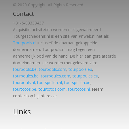
© 2020 Copyright. All Rights Reserved.
Contact
+31-6-83333437
Acquisitie activiteiten worden
niet gewaardeerd.
Tourgeschiedenis.nl is een site van Priweb.nl net als
Tourpools.nl
inclusief de daaraan gekoppelde
domeinnamen. Tourpools.nl mag tegen een
aannemelijk bod van de hand. De hier aan gerelateerde
domeinnamen die worden meegeleverd zijn:
tourpools.be
,
tourpools.com
,
tourpools.eu
,
tourpoules.be
,
tourpoules.com
,
tourpoules.eu
,
tourpouls.nl
,
tourspellen.nl
,
tourspellen.be
,
tourtotos.be
,
tourtotos.com
,
tourtotos.nl.
Neem
contact op bij interesse.
Links