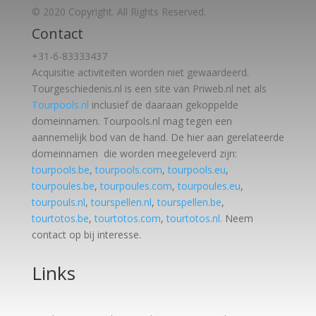
© 2020 Copyright. All Rights Reserved.
Contact
+31-6-83333437
Acquisitie activiteiten worden
niet gewaardeerd.
Tourgeschiedenis.nl is een site van Priweb.nl net als
Tourpools.nl
inclusief de daaraan gekoppelde
domeinnamen. Tourpools.nl mag tegen een
aannemelijk bod van de hand. De hier aan gerelateerde
domeinnamen die worden meegeleverd zijn:
tourpools.be
,
tourpools.com
,
tourpools.eu
,
tourpoules.be
,
tourpoules.com
,
tourpoules.eu
,
tourpouls.nl
,
tourspellen.nl
,
tourspellen.be
,
tourtotos.be
,
tourtotos.com
,
tourtotos.nl.
Neem
contact op bij interesse.
Links