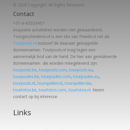
© 2020 Copyright. All Rights Reserved.
Contact
+31-6-83333437
Acquisitie activiteiten worden
niet gewaardeerd.
Tourgeschiedenis.nl is een site van Priweb.nl net als
Tourpools.nl
inclusief de daaraan gekoppelde
domeinnamen. Tourpools.nl mag tegen een
aannemelijk bod van de hand. De hier aan gerelateerde
domeinnamen die worden meegeleverd zijn:
tourpools.be
,
tourpools.com
,
tourpools.eu
,
tourpoules.be
,
tourpoules.com
,
tourpoules.eu
,
tourpouls.nl
,
tourspellen.nl
,
tourspellen.be
,
tourtotos.be
,
tourtotos.com
,
tourtotos.nl.
Neem
contact op bij interesse.
Links