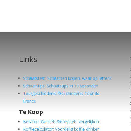
Links
Schaatstest
:
Schaatsen kopen, waar op letten?
Schaatstips
:
Schaatstips in 30 seconden
Tourgeschiedenis: Geschiedenis Tour de
France
Te Koop
e
Bellabici: Wielsets/Groepsets vergelijken
Koffiecalculator: Voordelig koffie drinken