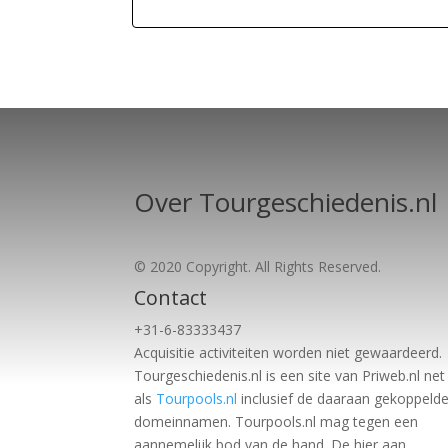
Over Tourgeschiedenis.nl
© 2020 Copyright. All Rights Reserved.
Contact
+31-6-83333437
Acquisitie activiteiten worden
niet gewaardeerd.
Tourgeschiedenis.nl is een site van Priweb.nl net
als
Tourpools.nl
inclusief de daaraan gekoppeld
domeinnamen. Tourpools.nl mag tegen een
aannemelijk bod van de hand. De hier aan