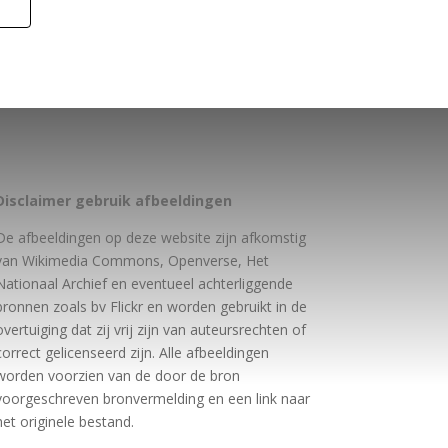
Disclaimer gebruik afbeeldingen
De afbeeldingen op deze website zijn afkomstig
van Wikimedia Commons, Openverse, Het
Nationaal Archief en eventueel achterliggende
bronnen zoals bv Flickr en worden gebruikt in de
overtuiging dat zij vrij zijn van auteursrechten of
correct gelicenseerd zijn. Alle afbeeldingen
worden voorzien van de door de bron
voorgeschreven bronvermelding en een link naar
het originele bestand.