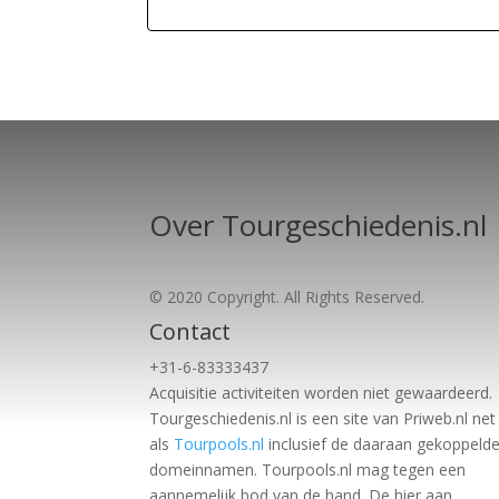
Over Tourgeschiedenis.nl
© 2020 Copyright. All Rights Reserved.
Contact
+31-6-83333437
Acquisitie activiteiten worden
niet gewaardeerd.
Tourgeschiedenis.nl is een site van Priweb.nl net
als
Tourpools.nl
inclusief de daaraan gekoppeld
domeinnamen. Tourpools.nl mag tegen een
aannemelijk bod van de hand. De hier aan