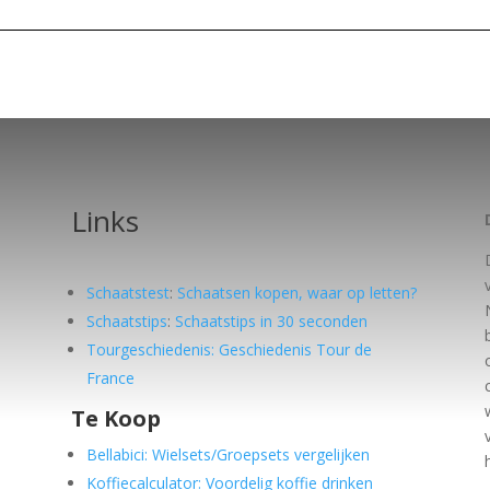
Links
Schaatstest
:
Schaatsen kopen, waar op letten?
Schaatstips
:
Schaatstips in 30 seconden
Tourgeschiedenis: Geschiedenis Tour de
France
Te Koop
e
Bellabici: Wielsets/Groepsets vergelijken
Koffiecalculator: Voordelig koffie drinken