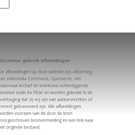
Disclaimer gebruik afbeeldingen
De afbeeldingen op deze website zijn afkomstig
van Wikimedia Commons, Openverse, Het
Nationaal Archief en eventueel achterliggende
bronnen zoals bv Flickr en worden gebruikt in de
overtuiging dat zij vrij zijn van auteursrechten of
correct gelicenseerd zijn. Alle afbeeldingen
worden voorzien van de door de bron
voorgeschreven bronvermelding en een link naar
het originele bestand.