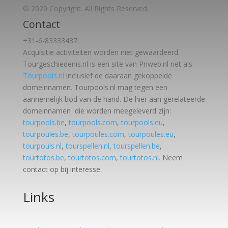
© 2020 Copyright. All Rights Reserved.
Contact
+31-6-83333437
Acquisitie activiteiten worden
niet gewaardeerd.
Tourgeschiedenis.nl is een site van Priweb.nl net als
Tourpools.nl
inclusief de daaraan gekoppelde
domeinnamen. Tourpools.nl mag tegen een
aannemelijk bod van de hand. De hier aan gerelateerde
domeinnamen die worden meegeleverd zijn:
tourpools.be
,
tourpools.com
,
tourpools.eu
,
tourpoules.be
,
tourpoules.com
,
tourpoules.eu
,
tourpouls.nl
,
tourspellen.nl
,
tourspellen.be
,
tourtotos.be
,
tourtotos.com
,
tourtotos.nl.
Neem
contact op bij interesse.
Links