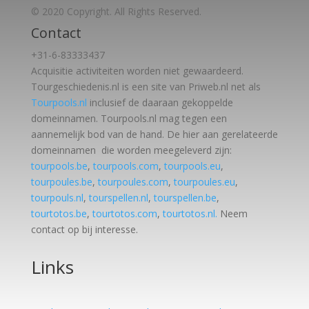
© 2020 Copyright. All Rights Reserved.
Contact
+31-6-83333437
Acquisitie activiteiten worden
niet gewaardeerd.
Tourgeschiedenis.nl is een site van Priweb.nl net als
Tourpools.nl
inclusief de daaraan gekoppelde
domeinnamen. Tourpools.nl mag tegen een
aannemelijk bod van de hand. De hier aan gerelateerde
domeinnamen die worden meegeleverd zijn:
tourpools.be
,
tourpools.com
,
tourpools.eu
,
tourpoules.be
,
tourpoules.com
,
tourpoules.eu
,
tourpouls.nl
,
tourspellen.nl
,
tourspellen.be
,
tourtotos.be
,
tourtotos.com
,
tourtotos.nl.
Neem
contact op bij interesse.
Links