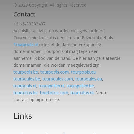
© 2020 Copyright. All Rights Reserved.
Contact
+31-6-83333437
Acquisitie activiteiten worden
niet gewaardeerd.
Tourgeschiedenis.nl is een site van Priweb.nl net als
Tourpools.nl
inclusief de daaraan gekoppelde
domeinnamen. Tourpools.nl mag tegen een
aannemelijk bod van de hand. De hier aan gerelateerde
domeinnamen die worden meegeleverd zijn:
tourpools.be
,
tourpools.com
,
tourpools.eu
,
tourpoules.be
,
tourpoules.com
,
tourpoules.eu
,
tourpouls.nl
,
tourspellen.nl
,
tourspellen.be
,
tourtotos.be
,
tourtotos.com
,
tourtotos.nl.
Neem
contact op bij interesse.
Links