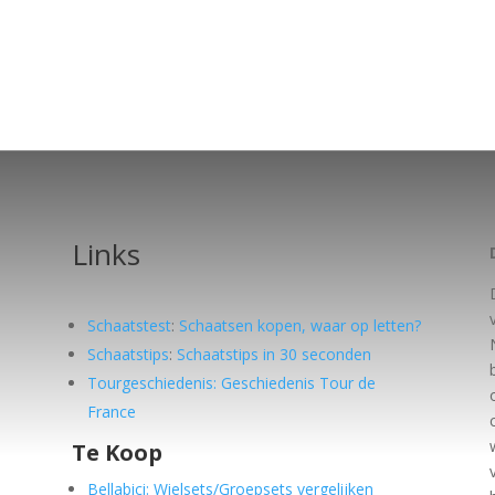
Links
Schaatstest
:
Schaatsen kopen, waar op letten?
Schaatstips
:
Schaatstips in 30 seconden
Tourgeschiedenis: Geschiedenis Tour de
France
Te Koop
e
Bellabici: Wielsets/Groepsets vergelijken