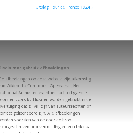
Uitslag Tour de France 1924 »
Disclaimer gebruik afbeeldingen
De afbeeldingen op deze website zijn afkomstig
van Wikimedia Commons, Openverse, Het
Nationaal Archief en eventueel achterliggende
bronnen zoals bv Flickr en worden gebruikt in de
overtuiging dat zij vrij zijn van auteursrechten of
correct gelicenseerd zijn. Alle afbeeldingen
worden voorzien van de door de bron
voorgeschreven bronvermelding en een link naar