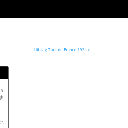
Uitslag Tour de France 1924 »
15
jk
er.