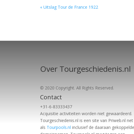
« Uitslag Tour de France 1922
Over Tourgeschiedenis.nl
© 2020 Copyright. All Rights Reserved.
Contact
+31-6-83333437
Acquisitie activiteiten worden
niet gewaardeerd.
Tourgeschiedenis.nl is een site van Priweb.nl net
als
Tourpools.nl
inclusief de daaraan gekoppeld