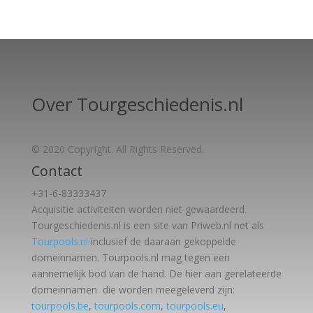
Over Tourgeschiedenis.nl
© 2020 Copyright. All Rights Reserved.
Contact
+31-6-83333437
Acquisitie activiteiten worden
niet gewaardeerd.
Tourgeschiedenis.nl is een site van Priweb.nl net als
Tourpools.nl
inclusief de daaraan gekoppelde
domeinnamen. Tourpools.nl mag tegen een
aannemelijk bod van de hand. De hier aan gerelateerde
domeinnamen die worden meegeleverd zijn:
tourpools.be
,
tourpools.com
,
tourpools.eu
,