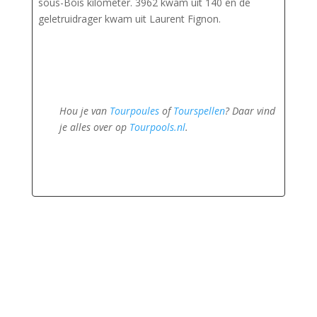
sous-Bois kilometer. 3962 kwam uit 140 en de
geletruidrager kwam uit Laurent Fignon.
Hou je van
Tourpoules
of
Tourspellen
? Daar vind
je alles over op
Tourpools.nl
.