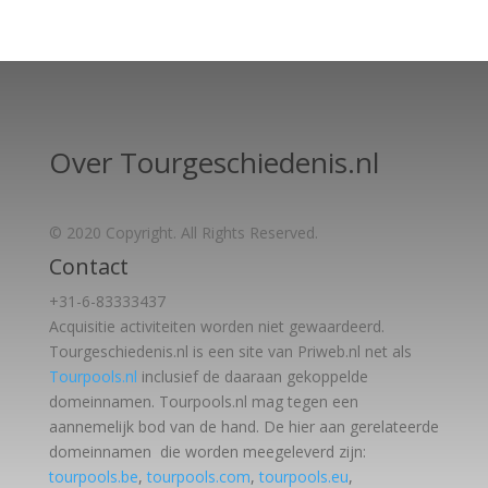
Over Tourgeschiedenis.nl
© 2020 Copyright. All Rights Reserved.
Contact
+31-6-83333437
Acquisitie activiteiten worden
niet gewaardeerd.
Tourgeschiedenis.nl is een site van Priweb.nl net als
Tourpools.nl
inclusief de daaraan gekoppelde
domeinnamen. Tourpools.nl mag tegen een
aannemelijk bod van de hand. De hier aan gerelateerde
domeinnamen die worden meegeleverd zijn:
tourpools.be
,
tourpools.com
,
tourpools.eu
,