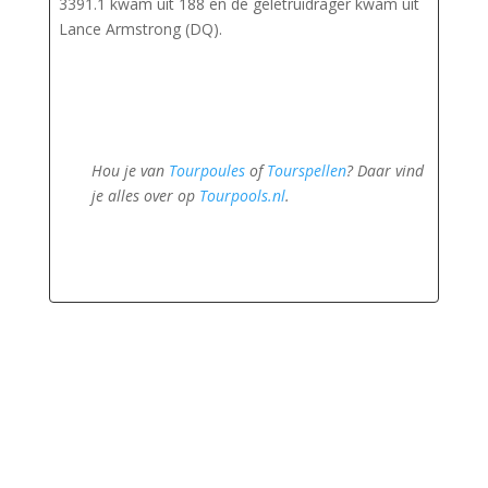
3391.1 kwam uit 188 en de geletruidrager kwam uit
Lance Armstrong (DQ).
Hou je van
Tourpoules
of
Tourspellen
? Daar vind
je alles over op
Tourpools.nl
.