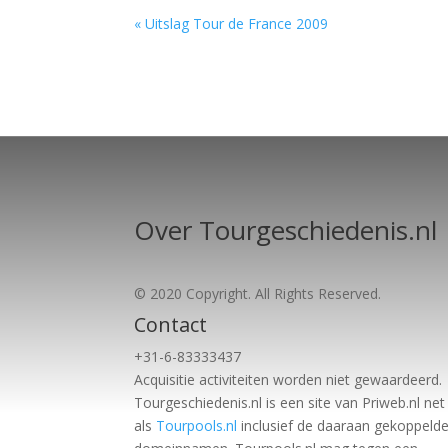
« Uitslag Tour de France 2009
Over Tourgeschiedenis.nl
© 2020 Copyright. All Rights Reserved.
Contact
+31-6-83333437
Acquisitie activiteiten worden
niet gewaardeerd.
Tourgeschiedenis.nl is een site van Priweb.nl net
als
Tourpools.nl
inclusief de daaraan gekoppeld