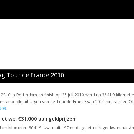
ag Tour de France 2010
 2010 in Rotterdam en finish op 25 juli 2010 werd na 3641.9 kilomete
s voor alle uitslagen van de Tour de France van 2010 hier verder. Of
1903
.
et wel €31.000 aan geldprijzen
!
m kilometer. 3641.9 kwam uit 197 en de geletruidrager kwam uit A