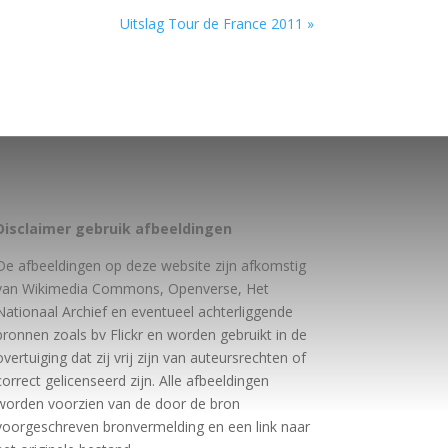
Uitslag Tour de France 2011 »
Disclaimer gebruik afbeeldingen
De afbeeldingen op deze website zijn afkomstig
van Wikimedia Commons, Openverse, Het
Nationaal Archief en eventueel achterliggende
bronnen zoals bv Flickr en worden gebruikt in de
overtuiging dat zij vrij zijn van auteursrechten of
correct gelicenseerd zijn. Alle afbeeldingen
worden voorzien van de door de bron
voorgeschreven bronvermelding en een link naar