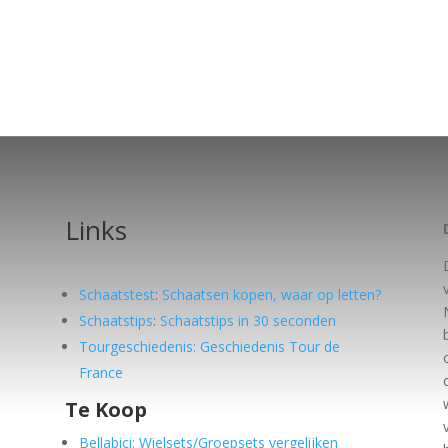
Links
Schaatstest
:
Schaatsen kopen, waar op letten?
Schaatstips
:
Schaatstips in 30 seconden
Tourgeschiedenis: Geschiedenis Tour de
France
Te Koop
e
Bellabici: Wielsets/Groepsets vergelijken