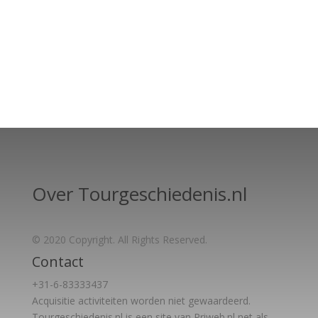
Over Tourgeschiedenis.nl
© 2020 Copyright. All Rights Reserved.
Contact
+31-6-83333437
Acquisitie activiteiten worden
niet gewaardeerd.
Tourgeschiedenis.nl is een site van Priweb.nl net als