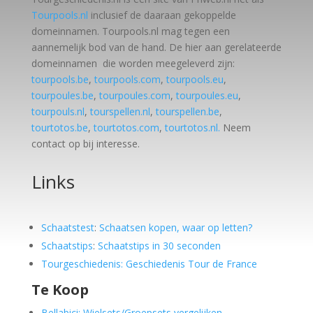
Tourpools.nl
inclusief de daaraan gekoppelde
domeinnamen. Tourpools.nl mag tegen een
aannemelijk bod van de hand. De hier aan gerelateerde
domeinnamen die worden meegeleverd zijn:
tourpools.be
,
tourpools.com
,
tourpools.eu
,
tourpoules.be
,
tourpoules.com
,
tourpoules.eu
,
tourpouls.nl
,
tourspellen.nl
,
tourspellen.be
,
tourtotos.be
,
tourtotos.com
,
tourtotos.nl.
Neem
contact op bij interesse.
Links
Schaatstest
:
Schaatsen kopen, waar op letten?
Schaatstips
:
Schaatstips in 30 seconden
Tourgeschiedenis: Geschiedenis Tour de France
Te Koop
Bellabici: Wielsets/Groepsets vergelijken