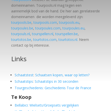
domeinnamen. Tourpools.nl mag tegen een
aannemelijk bod van de hand. De hier aan gerelateerde
domeinnamen die worden meegeleverd zijn:
tourpools.be
,
tourpools.com
,
tourpools.eu
,
tourpoules.be
,
tourpoules.com
,
tourpoules.eu
,
tourpouls.nl
,
tourspellen.nl
,
tourspellen.be
,
tourtotos.be
,
tourtotos.com
,
tourtotos.nl.
Neem
contact op bij interesse.
Links
Schaatstest
:
Schaatsen kopen, waar op letten?
Schaatstips
:
Schaatstips in 30 seconden
Tourgeschiedenis: Geschiedenis Tour de France
Te Koop
Bellabici: Wielsets/Groepsets vergelijken