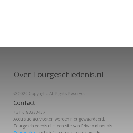
Over Tourgeschiedenis.nl
© 2020 Copyright. All Rights Reserved.
Contact
+31-6-83333437
Acquisitie activiteiten worden
niet gewaardeerd.
Tourgeschiedenis.nl is een site van Priweb.nl net als
Tourpools.nl
inclusief de daaraan gekoppelde